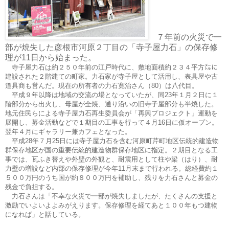
７年前の火災で一
部が焼失した彦根市河原２丁目の「寺子屋力石」の保存修
理が11日から始まった。
寺子屋力石は約２５０年前の江戸時代に、敷地面積約２３４平方㍍に
建設された２階建ての町家。力石家が寺子屋として活用し、表具屋や古
道具商も営んだ。現在の所有者の力石寛治さん（80）は八代目。
平成９年以降は地域の交流の場となっていたが、同23年１月２日に１
階部分から出火し、母屋が全焼、通り沿いの旧寺子屋部分も半焼した。
地元住民らによる寺子屋力石再生委員会が「再興プロジェクト」運動を
展開し、募金活動などで１期目の工事を行って４月16日に仮オープン。
翌年４月にギャラリー兼カフェとなった。
平成28年７月25日には寺子屋力石を含む河原町芹町地区伝統的建造物
群保存地区が国の重要伝統的建造物群保存地区に指定。２期目となる工
事では、瓦ふき替えや外壁の外観と、耐震用として柱や梁（はり）、耐
力壁の増設など内部の保存修理が今年11月末まで行われる。総経費約１
５００万円のうち国が約８００万円を補助し、残りを力石さんと募金の
残金で負担する。
力石さんは「不幸な火災で一部が焼失しましたが、たくさんの支援と
激励でいよいよよみがえります。保存修理を経てあと１００年もつ建物
になれば」と話している。