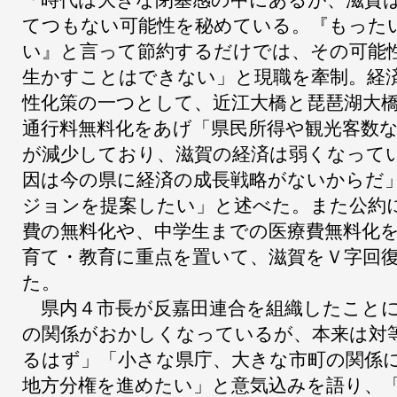
てつもない可能性を秘めている。『もった
い』と言って節約するだけでは、その可能
生かすことはできない」と現職を牽制。経
性化策の一つとして、近江大橋と琵琶湖大
通行料無料化をあげ「県民所得や観光客数
が減少しており、滋賀の経済は弱くなって
因は今の県に経済の成長戦略がないからだ
ジョンを提案したい」と述べた。また公約
費の無料化や、中学生までの医療費無料化
育て・教育に重点を置いて、滋賀をＶ字回
た。
県内４市長が反嘉田連合を組織したことに
の関係がおかしくなっているが、本来は対
るはず」「小さな県庁、大きな市町の関係
地方分権を進めたい」と意気込みを語り、