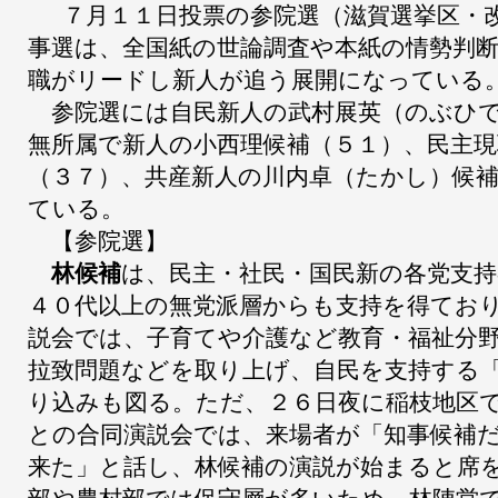
７月１１日投票の参院選（滋賀選挙区・
事選は、全国紙の世論調査や本紙の情勢判
職がリードし新人が追う展開になっている
参院選には自民新人の武村展英（のぶひで
無所属で新人の小西理候補（５１）、民主現
（３７）、共産新人の川内卓（たかし）候
ている。
【参院選】
林候補
は、民主・社民・国民新の各党支
４０代以上の無党派層からも支持を得てお
説会では、子育てや介護など教育・福祉分
拉致問題などを取り上げ、自民を支持する
り込みも図る。ただ、２６日夜に稲枝地区
との合同演説会では、来場者が「知事候補
来た」と話し、林候補の演説が始まると席