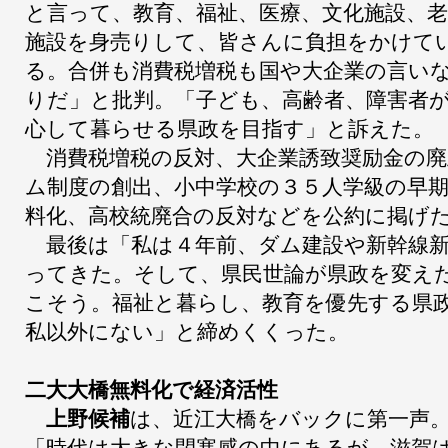
と言って、教育、福祉、医療、文化施設、老
施設を身売りして、皆さんに負担をかけて
る。合併も消費税増税も国や大企業の言い
りだ」と批判。「子ども、高齢者、障害者
心して暮らせる県政を目指す」と訴えた。
消費税増税の反対、大企業誘致奨励金の廃
ム制度の創出、小中学校の３５人学級の早
料化、高校統廃合の反対などを公約に掲げ
最後は「私は４年前、ダム建設や新幹線新
ってきた。そして、県民世論が県政を変え
こそう。福祉と暮らし、教育を優先する県
私以外にない」と締めくくった。
二大大橋無料化で経済活性
上野候補
は、近江大橋をバックに第一声
「時代は大きな閉塞感の中にあるが、滋賀