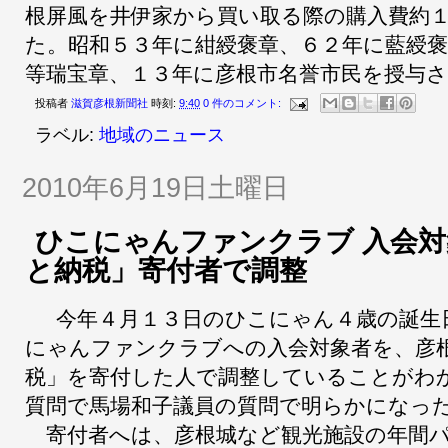
根屏風を井伊家から買い取る際の購入費約
た。昭和５３年に紺綬褒章、６２年に藍綬褒
等瑞宝章、１３年に彦根市名誉市民を授与
投稿者
滋賀彦根新聞社
時刻:
9:40
0 件のコメント:
ラベル:
地域のニュース
2010年6月19日土曜日
ひこにゃんファンクラブ 入会
と納税」寄付者で調整
今年４月１３日のひこにゃん４歳の誕生
にゃんファンクラブへの入会対象者を、彦
税」を寄付した人で調整していることがわ
質問で馬場和子議員の質問で明らかになっ
寄付者へは、彦根城など観光施設の年間パ