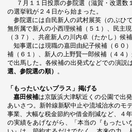
７月１１日投票の参院選（滋賀・改選数
の選挙戦が２４日から始まった。
参院選には自民新人の武村展英（のぶひで
無所属で新人の小西理候補（５１）、民主現
（３７）、共産新人の川内卓（たかし）候
知事選には現職の嘉田由紀子候補（６０）
補（６１）、新人の上野賢一郎候補（４４
で出馬した。各候補の出発式などでの演説
選、参院選の順）
。
「もったいないプラス」掲げる
嘉田候補
は京阪浜大津駅近くの公園で出
あいさつ。新幹線新駅中止や流域治水のモ
事業、大幅な税金節約や借金削減など、４
の実績をあげながら、「本当の『もったい
い』は、節約するだけでなく、本来の力、