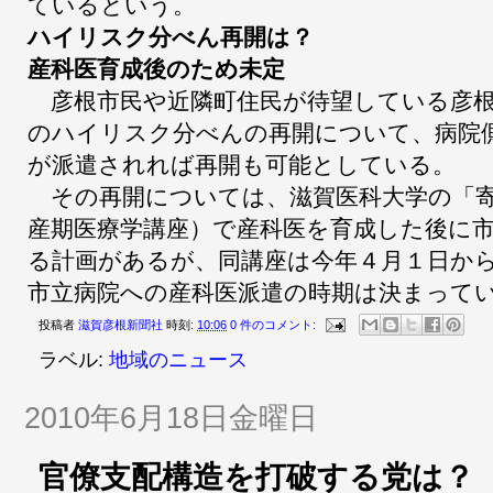
ているという。
ハイリスク分べん再開は？
産科医育成後のため未定
彦根市民や近隣町住民が待望している彦根
のハイリスク分べんの再開について、病院
が派遣されれば再開も可能としている。
その再開については、滋賀医科大学の「寄
産期医療学講座）で産科医を育成した後に
る計画があるが、同講座は今年４月１日か
市立病院への産科医派遣の時期は決まって
投稿者
滋賀彦根新聞社
時刻:
10:06
0 件のコメント:
ラベル:
地域のニュース
2010年6月18日金曜日
官僚支配構造を打破する党は？