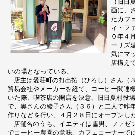
（旧日
画に、
たカフ
ィ・フ
０年４
ーリズ
気にマ
店構え
いの場となっている。
店主は愛荘町の打出拓（ひろし）さん（３
貿易会社やメーカーを経て、コーヒー関連
いた際、喫茶店の開店を決意。旧日夏村役
で、奥さんの綾子さん（３６）と二人で昨
作りなどを行い、４月２８日にオープンし
店舗名のうち、イエティは雪男、ファゼ
でコーヒー農園の意味。カフェコーナーで