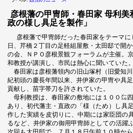
彦根藩の甲冑師・春田家 母利美
政の様し具足を製作」
彦根藩で甲冑師だった春田家をテーマに
日、芹橋２丁目の足軽組屋敷・太田邸で開
の会、ＮＰＯ彦根景観フォーラムが主催。
和教授が講演し、市民は熱心に聞いていた
春田家は彦根藩領内の旧山塚村（旧愛知川
紀初頭の慶長年間以来、井伊家の甲冑や具
貢献し、苗字帯刀を許されていた。
母利教授は、春田家の敷地には１００㍍四
あり、初代藩主・直政の「様（ため）し具
作した実績を皮切りに、中期には家臣団の
るなど、井伊家の御用甲冑師としての活躍
次回も太田邸で、７月１８日午前１０時か