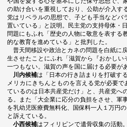
や国を愛する心を基本にした保守思想で、
の助け合いを重視しており、公助が介入す
党はリベラルの思想で、子ども手当などバ
置いている」と説明。民主党の支持母体・
問題にもふれ「歴史の人物に敬意を表する
的な教育を進めている」と批判した。
普天間移設や政治とカネの問題を白紙に戻
生させたことにふれ「滋賀から『おかしい
一つもない。滋賀の声を国に届ける必要が
川内候補
は「日本の行き詰まりを打破す
メリカにきちんとものを言える党が必要で
ているのは日本共産党だけ」と、共産党へ
る。また「大企業に応分の負担をさせ、軍
を乳幼児医療費無料化、国保料一人１万円
と訴えている。
小西候補
はフィリピンで遺骨収集の活動