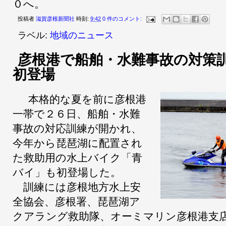
０へ。
投稿者
滋賀彦根新聞社
時刻:
9:42
0 件のコメント:
ラベル:
地域のニュース
彦根港で船舶・水難事故の対策
初登場
本格的な夏を前に彦根港
一帯で２６日、船舶・水難
事故の対応訓練が開かれ、
今年から琵琶湖に配置され
た救助用の水上バイク「青
バイ」も初登場した。
訓練には彦根地方水上安
全協会、彦根署、琵琶湖ア
クアラング救助隊、オーミマリン彦根港支