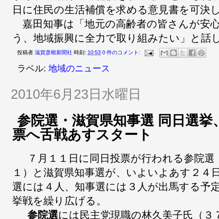
日に住民の生活補償を求める意見書を可決
嘉田知事は「地元の高齢者の皆さんが安
う、地域振興に全力で取り組みたい」と話
投稿者
滋賀彦根新聞社
時刻:
10:53
0 件のコメント:
ラベル:
地域のニュース
2010年6月23日水曜日
参院選・滋賀県知事選 同日選挙
票へ舌戦あすスタート
７月１１日に同日投票が行われる参院選
１）と滋賀県知事選が、いよいよあす２４
選には４人、知事選には３人が出馬する予
挙戦を繰り広げる。
参院選
には民主党現職の林久美子氏（３