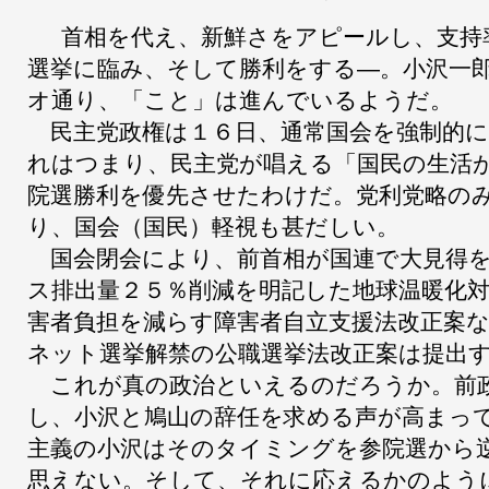
首相を代え、新鮮さをアピールし、支持
選挙に臨み、そして勝利をする―。小沢一
オ通り、「こと」は進んでいるようだ。
民主党政権は１６日、通常国会を強制的に
れはつまり、民主党が唱える「国民の生活
院選勝利を優先させたわけだ。党利党略の
り、国会（国民）軽視も甚だしい。
国会閉会により、前首相が国連で大見得を
ス排出量２５％削減を明記した地球温暖化
害者負担を減らす障害者自立支援法改正案
ネット選挙解禁の公職選挙法改正案は提出
これが真の政治といえるのだろうか。前
し、小沢と鳩山の辞任を求める声が高まっ
主義の小沢はそのタイミングを参院選から
思えない。そして、それに応えるかのよう