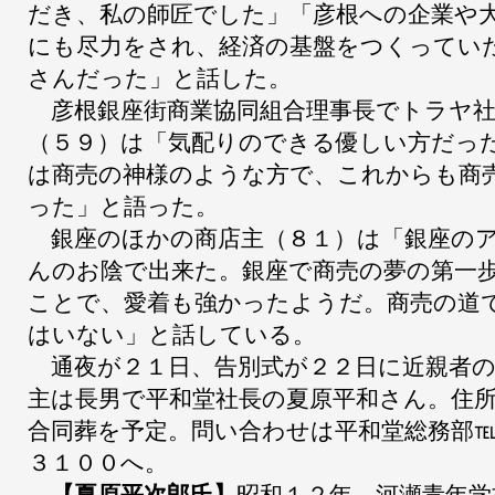
だき、私の師匠でした」「彦根への企業や
にも尽力をされ、経済の基盤をつくってい
さんだった」と話した。
彦根銀座街商業協同組合理事長でトラヤ社
（５９）は「気配りのできる優しい方だっ
は商売の神様のような方で、これからも商
った」と語った。
銀座のほかの商店主（８１）は「銀座のア
んのお陰で出来た。銀座で商売の夢の第一
ことで、愛着も強かったようだ。商売の道
はいない」と話している。
通夜が２１日、告別式が２２日に近親者の
主は長男で平和堂社長の夏原平和さん。住
合同葬を予定。問い合わせは平和堂総務部
３１００へ。
【夏原平次郎氏】
昭和１２年、河瀬青年学