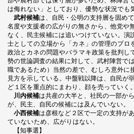
部や農村部では保守層が多いため、林陣営
は侮れない」としており、優勢な状況でも
武村候補
は、自民・公明の支持層を固め
名度や支援者の広がりの無さから、他党や
なく、民主候補には追いつけていない。演
士としての立場から「カネ」の管理のプロ
政治とカネの問題やバラマキ政策を批判し
勢の世論調査の結果に対して、武村陣営で
職であるため）当然の差で、むしろ意外に
見方を示している。中盤戦以降は、自民が
ど１区を重点的にまわり、顔を売っていく
川内候補
は共産の大半と、社民の一部か
が、民主、自民の候補には及んでいない。
小西候補
は彦根など２区で一定の支持が
ていないため、広がりはない。
【知事選】