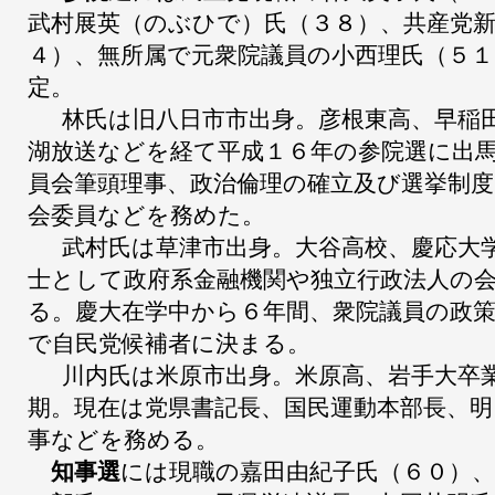
武村展英（のぶひで）氏（３８）、共産党
４）、無所属で元衆院議員の小西理氏（５
定。
林氏は旧八日市市出身。彦根東高、早稲
湖放送などを経て平成１６年の参院選に出
員会筆頭理事、政治倫理の確立及び選挙制
会委員などを務めた。
武村氏は草津市出身。大谷高校、慶応大
士として政府系金融機関や独立行政法人の
る。慶大在学中から６年間、衆院議員の政
で自民党候補者に決まる。
川内氏は米原市出身。米原高、岩手大卒
期。現在は党県書記長、国民運動本部長、明
事などを務める。
知事選
には現職の嘉田由紀子氏（６０）、