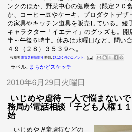
ンクのほか、野菜中心の健康食（限定２０
か、コーヒー豆やケーキ、プロダクトデザ
の家具やキッチン道具を販売している。綾
キャラクター「イエティ」のグッズも。開
半～午後６時半。休みは水曜日など。問い
４９（２８）３５３９へ。
投稿者
滋賀彦根新聞社
時刻:
17:13
0 件のコメント:
ラベル:
まちかどスケッチ
2010年6月29日火曜日
いじめや虐待 一人で悩まないで
務局が電話相談「子ども人権１１
始
いじめや児童虐待などの