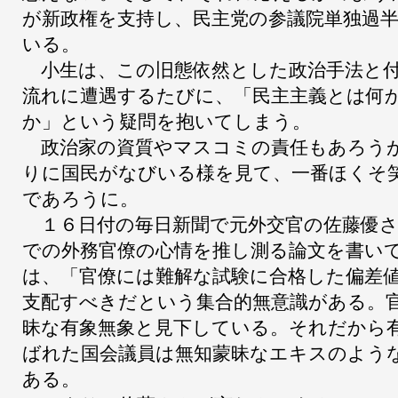
が新政権を支持し、民主党の参議院単独過
いる。
小生は、この旧態依然とした政治手法と付
流れに遭遇するたびに、「民主主義とは何
か」という疑問を抱いてしまう。
政治家の資質やマスコミの責任もあろうが
りに国民がなびいる様を見て、一番ほくそ
であろうに。
１６日付の毎日新聞で元外交官の佐藤優さ
での外務官僚の心情を推し測る論文を書い
は、「官僚には難解な試験に合格した偏差
支配すべきだという集合的無意識がある。
昧な有象無象と見下している。それだから
ばれた国会議員は無知蒙昧なエキスのよう
ある。