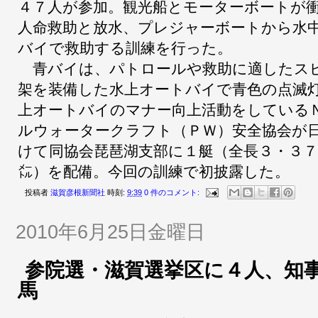
４７人が参加。観光船とモーターボートが
人命救助と放水、プレジャーボートから水
バイで救助する訓練を行った。
青バイは、パトロールや救助に適したス
架を装備した水上オートバイで青色の点滅
上オートバイのマナー向上活動をしている
ルウォータークラフト（ＰＷ）安全協会が
けて同協会琵琶湖支部に１艇（全長３・３７
㍍）を配備。今回の訓練で初披露した。
投稿者
滋賀彦根新聞社
時刻:
9:39
0 件のコメント:
2010年6月25日金曜日
参院選・滋賀選挙区に４人、知
馬