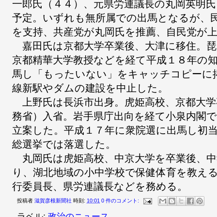
一郎氏（４４）、元県労連議長の丸岡英明氏
予定。いずれも無所属での出馬となるが、
を支持、共産党が丸岡氏を推薦、自民党が
嘉田氏は京都大学卒業後、大津に移住。琵
京都精華大学教授などを経て平成１８年の
馬し「もったいない」をキャッチコピーに
線新駅やダムの建設を中止した。
上野氏は長浜市出身。虎姫高校、京都大学
務省）入省。岩手県庁出向を経て小泉内閣
立案した。平成１７年に衆院選に出馬し初
総選挙では落選した。
丸岡氏は虎姫高校、中京大学を卒業後、中
り、湖北地域の小中学校で保健体育を教え
行委員長、県労連議長などを務める。
投稿者
滋賀彦根新聞社
時刻:
10:01
0 件のコメント:
ラベル:
政治のニュース