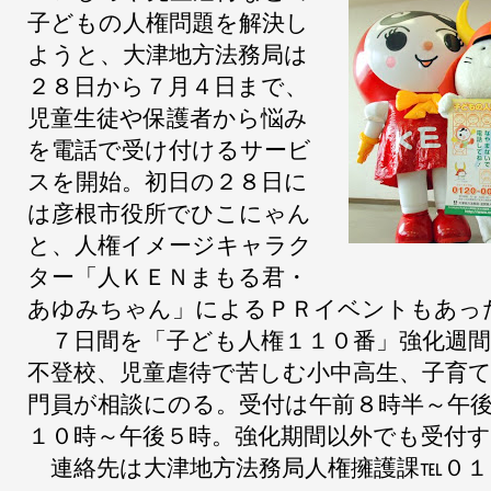
子どもの人権問題を解決し
ようと、大津地方法務局は
２８日から７月４日まで、
児童生徒や保護者から悩み
を電話で受け付けるサービ
スを開始。初日の２８日に
は彦根市役所でひこにゃん
と、人権イメージキャラク
ター「人ＫＥＮまもる君・
あゆみちゃん」によるＰＲイベントもあっ
７日間を「子ども人権１１０番」強化週間
不登校、児童虐待で苦しむ小中高生、子育
門員が相談にのる。受付は午前８時半～午
１０時～午後５時。強化期間以外でも受付
連絡先は大津地方法務局人権擁護課℡０１