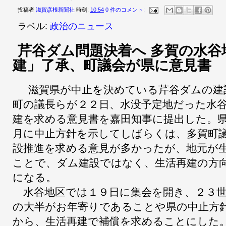
投稿者
滋賀彦根新聞社
時刻:
10:54
0 件のコメント:
ラベル:
政治のニュース
芹谷ダム問題決着へ 多賀の水谷
建」了承、町議会が県に意見書
滋賀県が中止を決めている芹谷ダムの建
町の議長らが２２日、水没予定地だった水
建を求める意見書を嘉田知事に提出した。
月に中止方針を示してしばらくは、多賀町
設推進を求める意見が多かったが、地元が
ことで、ダム建設ではなく、生活再建の方
になる。
水谷地区では１９日に集会を開き、２３世
の大半がお年寄りであることや県の中止方
から、生活再建で補償を求めることにした