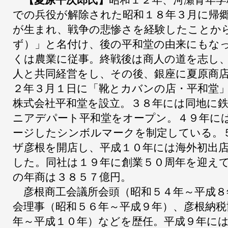
での兵役が解除された昭和１８年３月に帰
が生まれ、戦争の悲惨さを経験したことか
ず）」と名付け、後の平和堂の由来にもな
くは農業に従事。終戦後は商人の道を志し
人と共同経営をし、その後、銀座に夏原商
２年３月１日に「靴とカバンの店・平和堂
株式会社平和堂を設立。３８年には同地に
ニアデパート平和堂をオープン。４９年に
ージしたシンボルマークを制定している。
ザ彦根を開店し、平成１０年には海外初出
した。同社は１９年に創業５０周年を迎え
の年商は３８５７億円。
彦根商工会議所会頭（昭和５４年～平成８
会理事（昭和５６年～平成９年）、彦根納税
年～平成１０年）などを歴任。平成９年に