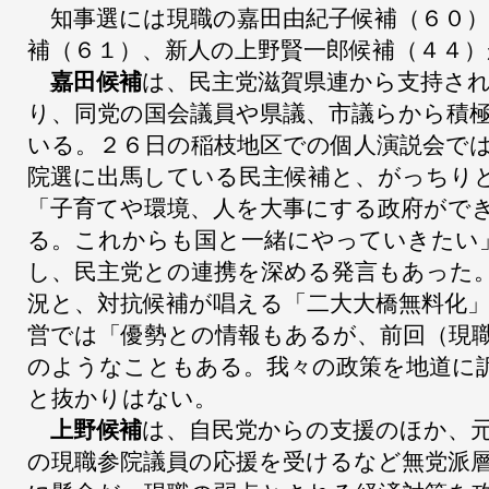
知事選には現職の嘉田由紀子候補（６０）
補（６１）、新人の上野賢一郎候補（４４
嘉田候補
は、民主党滋賀県連から支持さ
り、同党の国会議員や県議、市議らから積
いる。２６日の稲枝地区での個人演説会で
院選に出馬している民主候補と、がっちり
「子育てや環境、人を大事にする政府がで
る。これからも国と一緒にやっていきたい
し、民主党との連携を深める発言もあった
況と、対抗候補が唱える「二大大橋無料化
営では「優勢との情報もあるが、前回（現
のようなこともある。我々の政策を地道に
と抜かりはない。
上野候補
は、自民党からの支援のほか、
の現職参院議員の応援を受けるなど無党派