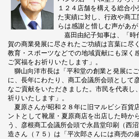
１２４店舗を構える総合小
た実績に対し、行政や商工
らは感謝と惜しむ声があが
嘉田由紀子知事は、「時
賀の商業発展に尽されたご功績は言葉に尽
教育・スポーツなどでの地域貢献にも深く
ご冥福をお祈りいたします」。
獅山向洋市長は「平和堂の創業と発展にご
に、長年にわたり、商工会議所会頭として
なご貢献をいただきました。市民を代表し
祈りいたします」。
夏原さんが昭和２８年に旧マルビシ百貨店
ントとして靴屋・夏原商店を出店した時か
う、彦根商工会議所会頭で永昌堂印刷（西沼
造さん（７５）は「平次郎さんには商売の