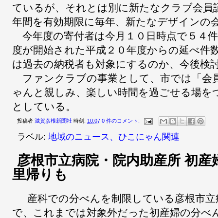
ているが、それとは別に新たなクラブ会員
年間を有効期限に毎年、新たなデザインの
今年度の寄付者は今月１０日時点で５４件
度が開始された平成２０年度からの延べ件
は過去の納税者も対象にするのか、今後検
ファンクラブの事業として、市では「会
ゃんと親しみ、楽しい時間を過ごせる場を
としている。
投稿者
滋賀彦根新聞社
時刻:
10:07
0 件のコメント:
ラベル:
地域のニュース、ひこにゃん関連
彦根市立病院・院内助産所 初産
里帰りも
産科での分べんを制限している彦根市立
で、これまでは対象外だった初産婦の分べ