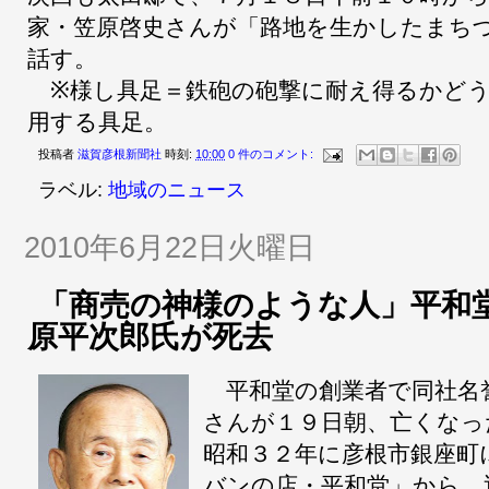
家・笠原啓史さんが「路地を生かしたまち
話す。
※様し具足＝鉄砲の砲撃に耐え得るかどう
用する具足。
投稿者
滋賀彦根新聞社
時刻:
10:00
0 件のコメント:
ラベル:
地域のニュース
2010年6月22日火曜日
「商売の神様のような人」平和
原平次郎氏が死去
平和堂の創業者で同社名
さんが１９日朝、亡くなっ
昭和３２年に彦根市銀座町
バンの店・平和堂」から、