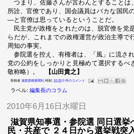
つまり、佐藤さんが言わんとすることは
所詮、官僚であり、国会議員はバカな国民
―と官僚は思っているということだ。
民主党が政権をとれたのは、脱官僚を党
らだが、これまでの政権運営が政治主導で
周知の事実。
参院選を控え、有権者は、「風」に流され
党の公約をしっかりと見極めて選択するべ
敬称略）。
【山田貴之】
投稿者
滋賀彦根新聞社
時刻:
10:20
0 件のコメント:
ラベル:
編集長のコラム
2010年6月16日水曜日
滋賀県知事選・参院選 同日選挙
民・共産で ２４日から選挙戦突