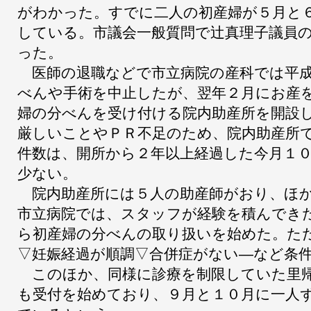
がわかった。すでに二人の初産婦が５月と
している。市議会一般質問で辻真理子議員
った。
医師の退職などで市立病院の産科では平成
べんや手術を中止したが、翌年２月にお産
婦の分べんを受け付ける院内助産所を開設
厳しいことやＰＲ不足のため、院内助産所
件数は、開所から２年以上経過した今月１
少ない。
院内助産所には５人の助産師がおり、ほか
市立病院では、スタッフが経験を積んでき
ら初産婦の分べんの取り扱いを始めた。た
▽妊娠経過が順調▽合併症がない―など条
このほか、同様に診療を制限していた里
も受付を始めており、９月と１０月に一人