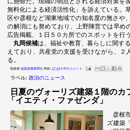
に懸命だ。現職の弱点とされる経済対策を
無料化による経済活性化」を訴えている。
区や彦根など湖東地域での知名度の無さや
の解消にも努めており、上野陣営では早め
広告掲載、１日５０カ所でのスポットを行
丸岡候補
は、福祉や教育、暮らしに関す
えており、共産党の支援を受けながら、２
る。
投稿者
滋賀彦根新聞社
時刻:
17:14
0 件のコメント:
ラベル:
政治のニュース
日夏のヴォーリズ建築１階のカ
「イエティ・ファゼンダ」
彦根市
ズ建築