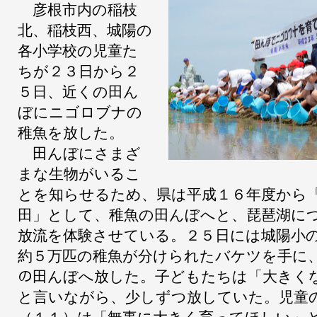
彦根市内の稲枝
北、稲枝西、城陽の
各小学校の児童た
ちが２３日から２
５日、近くの田ん
ぼにニゴロブナの
稚魚を放した。
田んぼにさまざ
まな生物がいるこ
とを知らせるため、県は平成１６年度から
田」として、稚魚の田んぼへと、琵琶湖に
放流を体験させている。２５日には城陽小
約５万匹の稚魚が分けられたバケツを手に
の田んぼへ放した。子どもたちは「大きく
と言いながら、少しずつ放していた。児童