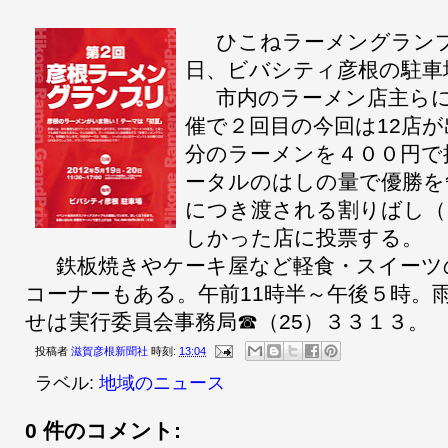
ひこねラーメングランプリ
日、ビバシティ彦根の駐車
市内のラーメン店主らに
催で２回目の今回は12店
分のラーメンを４００円で
ータルのはしの量で優勝を
につき渡される割りばし（
しかった店に投票する。
鉄板焼きやケーキ屋など軽食・スイーツ
コーナーもある。午前11時半～午後５時。
せは実行委員会事務局☎（25）３３１３。
投稿者
滋賀彦根新聞社
時刻:
13:04
ラベル:
地域のニュース
0 件のコメント: