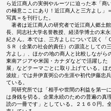
ら近江商人の実例やルーツに迫った本「商
の極意ここにあり！近江商人と三方よし」
写真＝を刊行した。
著者は近江商人の研究者で近江商人郷土館
長、同志社大学名誉教授、経済学博士の末永
紀さん。本では、三方よしについて説く「
ＳＲ（企業の社会的責任）の源流としての
方よし」、ほかの地の商人と比較しながら
東南アジアや米国・カナダなどで活躍した
展」などテーマごとに取り上げている。ほ
波紋」では井伊直弼公の生涯や初代伊藤忠
ている。
同研究所では「相手や世間の利益を第一に
は身銭を切る。企業永続のための普遍の真
読の一冊です」としている。２１６０円。